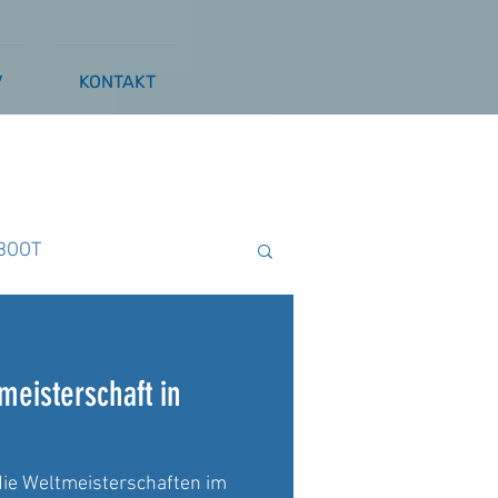
V
KONTAKT
BOOT
ß
WAKESURFEN
meisterschaft in
die Weltmeisterschaften im