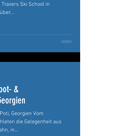
 Travers Ski School in
über...
oot- &
Georgien
 Poti, Georgien Vom
thleten die Gelegenheit aus
n, in...