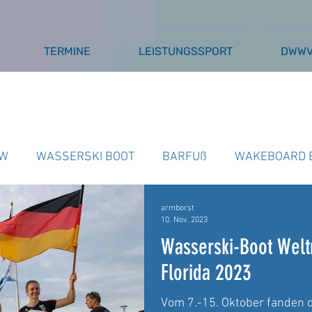
TERMINE
LEISTUNGSSPORT
DWW
W
WASSERSKI BOOT
BARFUß
WAKEBOARD 
armborst
SSERSKI SEILBAHN
AUSSCHREIBUNGEN
BARFU
10. Nov. 2023
Wasserski-Boot Welt
Florida 2023
Vom 7.-15. Oktober fanden 