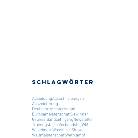
Schlagwörter
Ausbildung
Ausschreibungen
Auszeichnung
Deutsche Meisterschaft
Europameisterschaft
Gewinner
Grünes Band
Lehrgang
Newsletter
Trainingslager
Verbandstag
WM
Wakeboard
WasserskiShow
Weltmeisterschaft
Wettkampf