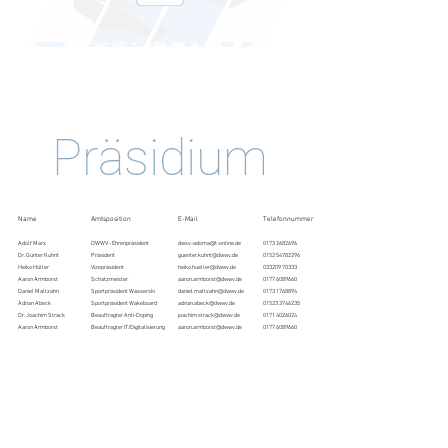
Präsidium
Name
Amtsposition
E-Mail
Telefonnummer
Adolf Marx
DWWV - Ehrenpräsident
dwsv-adoma@t-online.de
0173 2682696
Dr. Günter Kuhnt
Präsident
guenter.kuhnt@dwwv.de
0152 54782296
Heiko Hüller
Vizepräsident
heiko.hueller@dwwv.de
033209 70333
Aaron Armborst
Schatzmeister
aaron.armborst@dwwv.de
0177 6089660
Daniel Maltzahn
Sportpräsident Wasserski
daniel.maltzahn@dwwv.de
0173 1768894
Adrian Abeck
Sportpräsident Wakeboard
adrian.abeck@dwwv.de
01523 3746235
Dr. Joachim Strack
Beauftragter Anti-Doping
joachim.strack@dwwv.de
0171 4026024
Aaron Armborst
Beauftragter IT/Digitalisierung
aaron.armborst@dwwv.de
0177 6089660