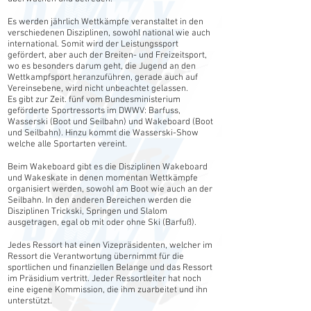
Es werden jährlich Wettkämpfe veranstaltet in den
verschiedenen Disziplinen, sowohl national wie auch
international. Somit wird der Leistungssport
gefördert, aber auch der Breiten- und Freizeitsport,
wo es besonders darum geht, die Jugend an den
Wettkampfsport heranzuführen, gerade auch auf
Vereinsebene, wird nicht unbeachtet gelassen.
Es gibt zur Zeit. fünf vom Bundesministerium
geförderte Sportressorts im DWWV: Barfuss,
Wasserski (Boot und Seilbahn) und Wakeboard (Boot
und Seilbahn). Hinzu kommt die Wasserski-Show
welche alle Sportarten vereint.
Beim Wakeboard gibt es die Disziplinen Wakeboard
und Wakeskate in denen momentan Wettkämpfe
organisiert werden, sowohl am Boot wie auch an der
Seilbahn. In den anderen Bereichen werden die
Disziplinen Trickski, Springen und Slalom
ausgetragen, egal ob mit oder ohne Ski (Barfuß).
Jedes Ressort hat einen Vizepräsidenten, welcher im
Ressort die Verantwortung übernimmt für die
sportlichen und finanziellen Belange und das Ressort
im Präsidium vertritt. Jeder Ressortleiter hat noch
eine eigene Kommission, die ihm zuarbeitet und ihn
unterstützt.