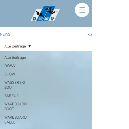
NEWS
Alle Beiträge
Alle Beiträge
DWWV
SHOW
WASSERSKI
BOOT
BARFUß
WAKEBOARD
BOOT
WAKEBOARD
CABLE