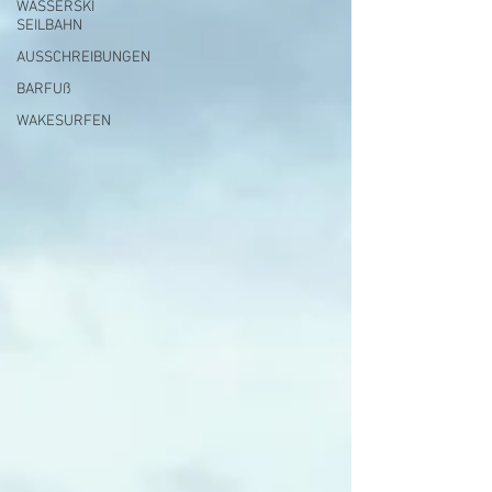
WASSERSKI
SEILBAHN
AUSSCHREIBUNGEN
BARFUß
WAKESURFEN