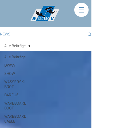
NEWS
Alle Beiträge
Alle Beiträge
DWWV
SHOW
WASSERSKI
BOOT
BARFUß
WAKEBOARD
BOOT
WAKEBOARD
CABLE