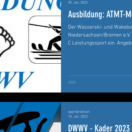
20. Jan. 2023
Ausbildung: ATMT-Mo
Der Wasserski- und Wakeb
Niedersachsen/Bremen e.V. l
C Leistungssport ein. Angebo
sportdirektion
15. Jan. 2023
DWWV - Kader 2023