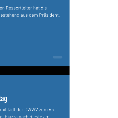
n Ressortleiter hat die
estehend aus dem Präsident,
.
tag
ermit lädt der DWWV zum 65.
el Piazza nach Rieste am