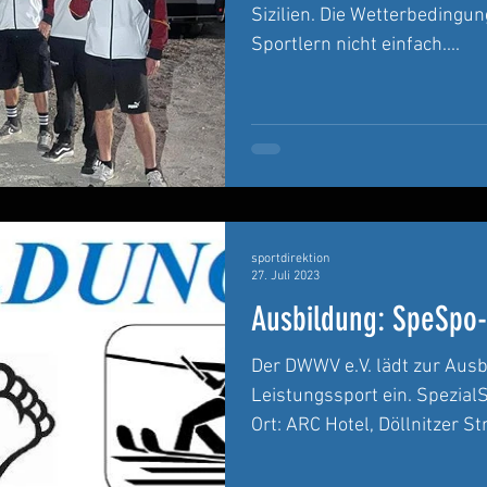
Sizilien. Die Wetterbedingun
Sportlern nicht einfach....
sportdirektion
27. Juli 2023
Ausbildung: SpeSpo-
Der DWWV e.V. lädt zur Ausb
Leistungssport ein. Spezia
Ort: ARC Hotel, Döllnitzer Str.