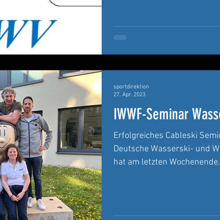
sportdirektion
27. Apr. 2023
IWWF-Seminar Wasse
Erfolgreiches Cableski Semi
Deutsche Wasserski- und W
hat am letzten Wochenende..