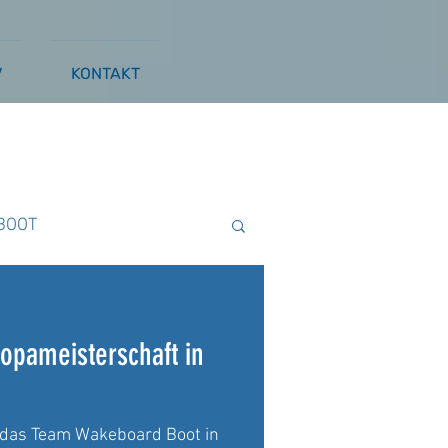
V
KONTAKT
BOOT
ß
WAKESURFEN
opameisterschaft in
 das Team Wakeboard Boot in