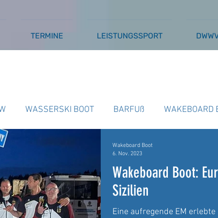
TERMINE
LEISTUNGSSPORT
DWW
W
WASSERSKI BOOT
BARFUß
WAKEBOARD 
Wakeboard Boot
SSERSKI SEILBAHN
AUSSCHREIBUNGEN
BARFU
6. Nov. 2023
Wakeboard Boot: Eur
Sizilien
Eine aufregende EM erlebte