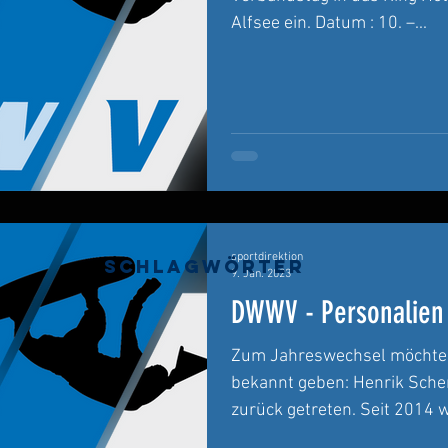
Alfsee ein. Datum : 10. –...
sportdirektion
Schlagwörter
9. Jan. 2023
DWWV - Personalien
Zum Jahreswechsel möchte 
bekannt geben: Henrik Sche
zurück getreten. Seit 2014 wa