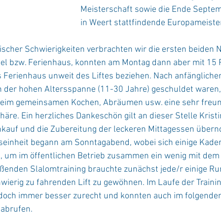
Meisterschaft sowie die Ende Septem
in Weert stattfindende Europameiste
scher Schwierigkeiten verbrachten wir die ersten beiden N
el bzw. Ferienhaus, konnten am Montag dann aber mit 15 
Ferienhaus unweit des Liftes beziehen. Nach anfänglichen
 der hohen Altersspanne (11-30 Jahre) geschuldet waren, 
beim gemeinsamen Kochen, Abräumen usw. eine sehr freun
äre. Ein herzliches Dankeschön gilt an dieser Stelle Krist
inkauf und die Zubereitung der leckeren Mittagessen übe
gseinheit begann am Sonntagabend, wobei sich einige Kade
, um im öffentlichen Betrieb zusammen ein wenig mit dem T
eßenden Slalomtraining brauchte zunächst jede/r einige Ru
wierig zu fahrenden Lift zu gewöhnen. Im Laufe der Train
doch immer besser zurecht und konnten auch im folgende
 abrufen.