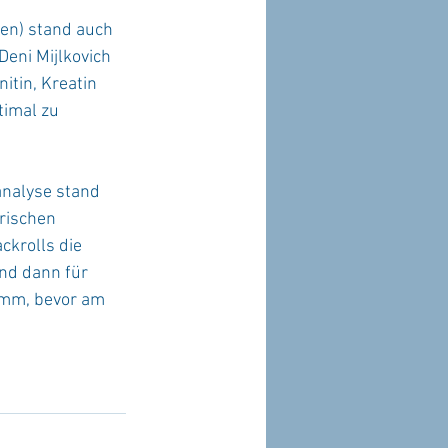
en) stand auch 
eni Mijlkovich 
tin, Kreatin 
timal zu 
analyse stand 
rischen 
ckrolls die 
nd dann für 
amm, bevor am 