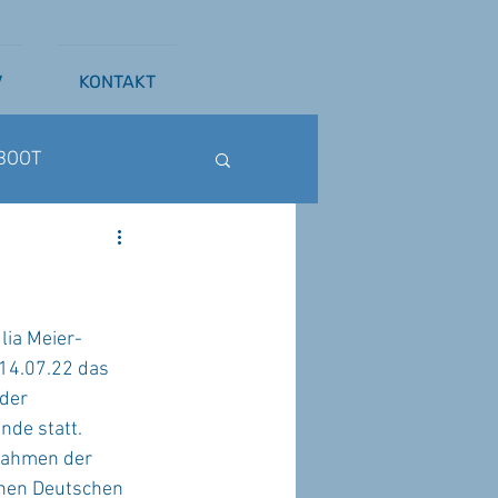
V
KONTAKT
BOOT
ß
WAKESURFEN
lia Meier-
14.07.22 das
der 
nde statt.
 Rahmen der 
enen Deutschen