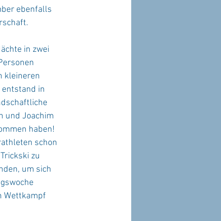
ber ebenfalls 
rschaft.
ächte in zwei 
Personen 
 kleineren 
entstand in 
dschaftliche 
in und Joachim 
rnommen haben!
rathleten schon 
rickski zu 
nden, um sich 
ingswoche 
n Wettkampf 