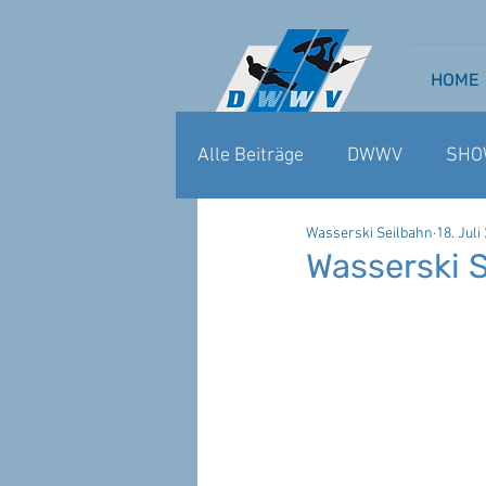
HOME
Alle Beiträge
DWWV
SHO
Wasserski Seilbahn
18. Juli
WAKEBOARD CABLE
WA
Wasserski S