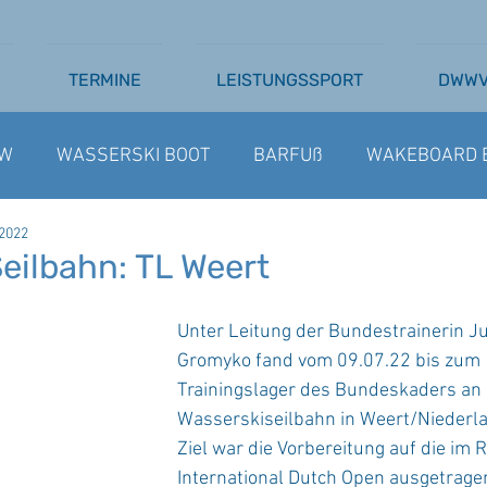
TERMINE
LEISTUNGSSPORT
DWW
W
WASSERSKI BOOT
BARFUß
WAKEBOARD 
 2022
SSERSKI SEILBAHN
AUSSCHREIBUNGEN
BARFU
eilbahn: TL Weert
Unter Leitung der Bundestrainerin Ju
Gromyko fand vom 09.07.22 bis zum 
Trainingslager des Bundeskaders an 
Wasserskiseilbahn in Weert/Niederla
Ziel war die Vorbereitung auf die im
International Dutch Open ausgetrag