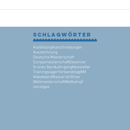
Schlagwörter
Ausbildung
Ausschreibungen
Auszeichnung
Deutsche Meisterschaft
Europameisterschaft
Gewinner
Grünes Band
Lehrgang
Newsletter
Trainingslager
Verbandstag
WM
Wakeboard
WasserskiShow
Weltmeisterschaft
Wettkampf
sonstiges