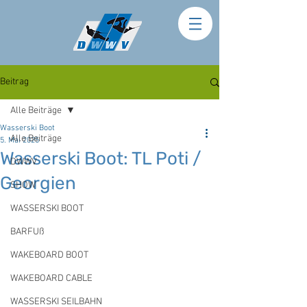
Beitrag
Alle Beiträge
Wasserski Boot
Alle Beiträge
5. Mai 2025
Wasserski Boot: TL Poti /
DWWV
Georgien
SHOW
WASSERSKI BOOT
BARFUß
WAKEBOARD BOOT
WAKEBOARD CABLE
WASSERSKI SEILBAHN