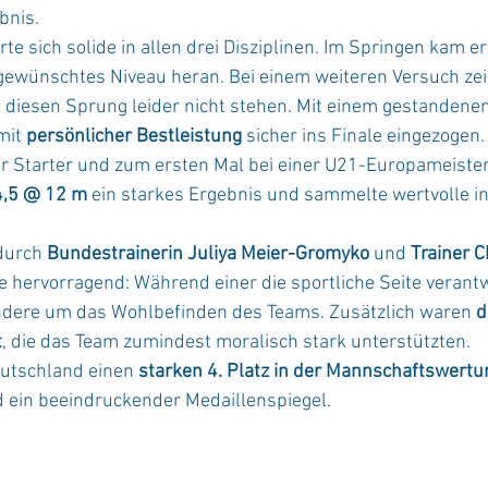
bnis.
rte sich solide in allen drei Disziplinen. Im Springen kam er
 gewünschtes Niveau heran. Bei einem weiteren Versuch zei
e diesen Sprung leider nicht stehen. Mit einem gestandene
mit 
persönlicher Bestleistung
 sicher ins Finale eingezogen.
ter Starter und zum ersten Mal bei einer U21-Europameister
4,5 @ 12 m
 ein starkes Ergebnis und sammelte wertvolle i
durch 
Bundestrainerin Juliya Meier-Gromyko
 und 
Trainer C
te hervorragend: Während einer die sportliche Seite verant
dere um das Wohlbefinden des Teams. Zusätzlich waren 
d
t
, die das Team zumindest moralisch stark unterstützten.
utschland einen 
starken 4. Platz in der Mannschaftswertu
d ein beeindruckender Medaillenspiegel.