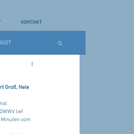
V
KONTAKT
BOOT
ß
WAKESURFEN
rt Groß, Nele 
mal 
 DWWV lief 
e Minuten vom 