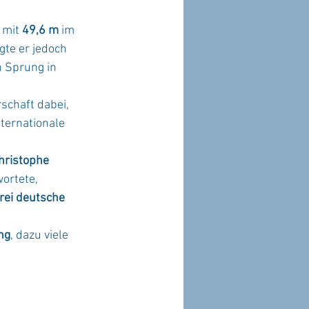
 mit 
49,6 m
 im
gte er jedoch
n Sprung in
schaft dabei,
nternationale
hristophe
wortete,
rei deutsche
ng
, dazu viele