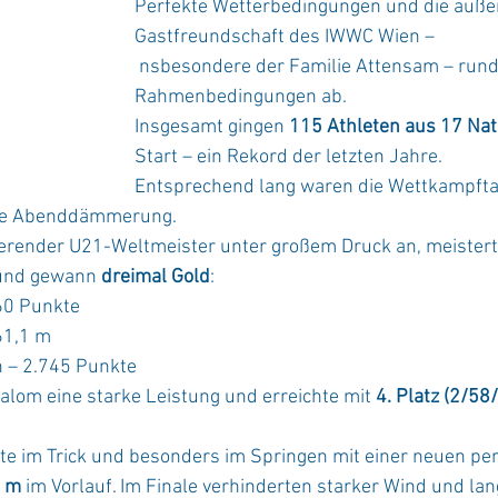
Perfekte Wetterbedingungen und die auße
Gastfreundschaft des IWWC Wien –
 nsbesondere der Familie Attensam – rundeten die 
Rahmenbedingungen ab.
Insgesamt gingen 
115 Athleten aus 17 Na
Start – ein Rekord der letzten Jahre.
Entsprechend lang waren die Wettkampfta
die Abenddämmerung.
tierender U21-Weltmeister unter großem Druck an, meistert
 und gewann 
dreimal Gold
:
060 Punkte
 61,1 m
n – 2.745 Punkte
alom eine starke Leistung und erreichte mit 
4. Platz (2/58
te im Trick und besonders im Springen mit einer neuen pe
2 m
 im Vorlauf. Im Finale verhinderten starker Wind und la