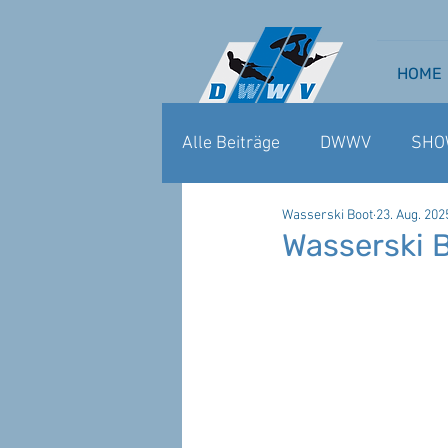
HOME
Alle Beiträge
DWWV
SHO
Wasserski Boot
23. Aug. 202
WAKEBOARD CABLE
WA
Wasserski 