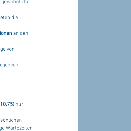
rgewöhnliche 
tionen
 an den 
ge von 
e jedoch
/10,75)
 nur
rsönlichen
nge Wartezeiten