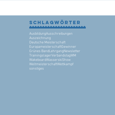
Schlagwörter
Ausbildung
Ausschreibungen
Auszeichnung
Deutsche Meisterschaft
Europameisterschaft
Gewinner
Grünes Band
Lehrgang
Newsletter
Trainingslager
Verbandstag
WM
Wakeboard
WasserskiShow
Weltmeisterschaft
Wettkampf
sonstiges