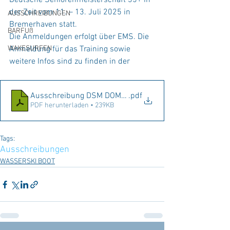
Deutsche Seniorenmeisterschaft 35+ in 
der Zeit vom 11. – 13. Juli 2025 in 
AUSSCHREIBUNGEN
Bremerhaven statt. 
BARFUß
Die Anmeldungen erfolgt über EMS. Die 
WAKESURFEN
Anmeldung für das Training sowie 
weitere Infos sind zu finden in der
Ausschreibung DSM DOM DM 21 2025
.pdf
PDF herunterladen • 239KB
Tags:
Ausschreibungen
WASSERSKI BOOT