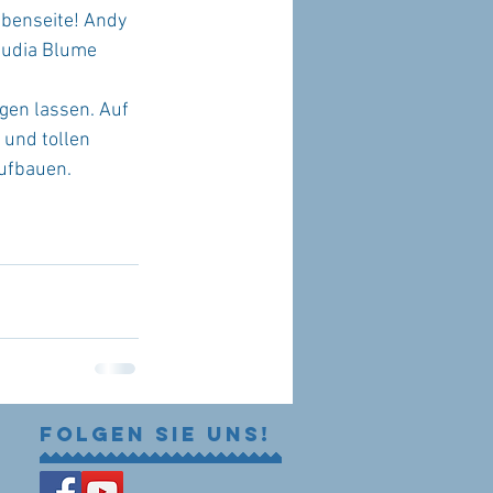
abenseite! Andy 
audia Blume 
 
en lassen. Auf 
 und tollen 
aufbauen.
Folgen Sie uns!