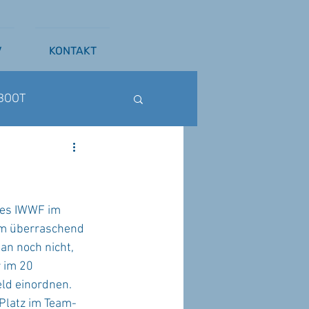
V
KONTAKT
BOOT
ß
WAKESURFEN
des IWWF im 
m überraschend 
an noch nicht, 
 im 20 
d einordnen. 
 Platz im Team-