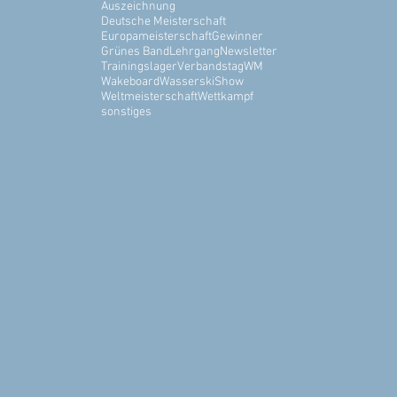
Auszeichnung
Deutsche Meisterschaft
Europameisterschaft
Gewinner
Grünes Band
Lehrgang
Newsletter
Trainingslager
Verbandstag
WM
Wakeboard
WasserskiShow
Weltmeisterschaft
Wettkampf
sonstiges