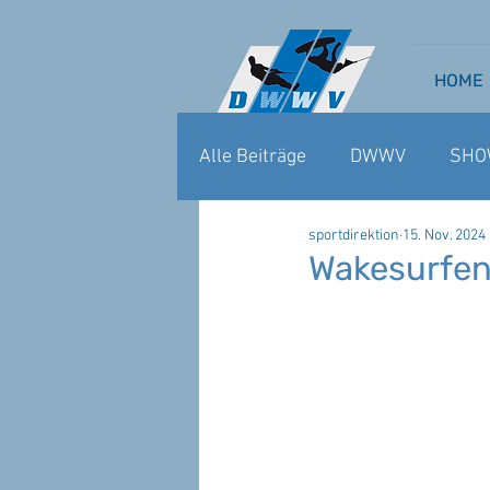
HOME
Alle Beiträge
DWWV
SHO
sportdirektion
15. Nov. 2024
WAKEBOARD CABLE
WA
Wakesurfen