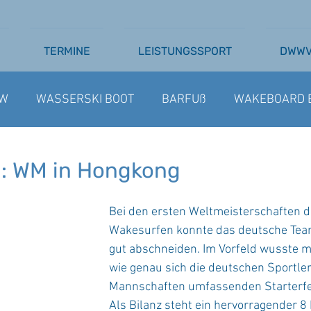
TERMINE
LEISTUNGSSPORT
DWW
W
WASSERSKI BOOT
BARFUß
WAKEBOARD 
SSERSKI SEILBAHN
AUSSCHREIBUNGEN
BARFU
: WM in Hongkong
Bei den ersten Weltmeisterschaften 
Wakesurfen konnte das deutsche Tea
gut abschneiden. Im Vorfeld wusste m
wie genau sich die deutschen Sportler
Mannschaften umfassenden Starterfel
Als Bilanz steht ein hervorragender 8