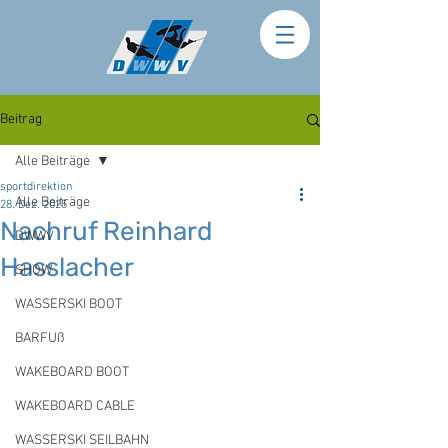
Beitrag
Alle Beiträge
sportdirektion
Alle Beiträge
28. Dez. 2025
Nachruf Reinhard
DWWV
Hasslacher
SHOW
WASSERSKI BOOT
BARFUß
WAKEBOARD BOOT
WAKEBOARD CABLE
WASSERSKI SEILBAHN