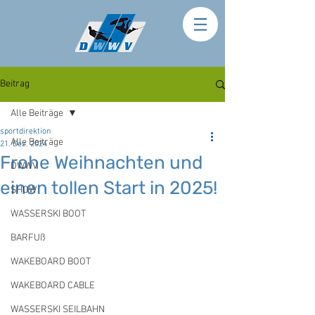
Beitrag
Alle Beiträge
sportdirektion
Alle Beiträge
21. Dez. 2024
Frohe Weihnachten und
DWWV
einen tollen Start in 2025!
SHOW
WASSERSKI BOOT
BARFUß
WAKEBOARD BOOT
WAKEBOARD CABLE
WASSERSKI SEILBAHN