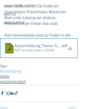
Vom 15.05. - 17.05.26 findet ein 
AUSSCHREIBUNGEN
Spezialsport-Praxismodul Wasserski 
BARFUß
Boot unter Leitung von Andras 
WAKESURFEN
Hillenbrand am Fetzer See statt.
Alle Informationen sind zu finden in der
Ausschreibung_Trainer-Seminar_05.26
.pdf
PDF herunterladen • 203KB
Tags:
Ausbildung
DWWV
WASSERSKI BOOT