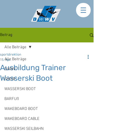
Beitrag
Alle Beiträge
sportdirektion
Alle Beiträge
15. Apr.
Ausbildung Trainer
DWWV
Wasserski Boot
SHOW
WASSERSKI BOOT
BARFUß
WAKEBOARD BOOT
WAKEBOARD CABLE
WASSERSKI SEILBAHN