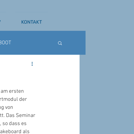
V
KONTAKT
BOOT
ß
WAKESURFEN
 am ersten 
rtmodul der 
ng von
tt. Das Seminar 
 so dass es 
akeboard als 