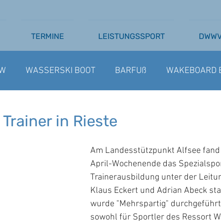
TERMINE
LEISTUNGSSPORT
DWW
W
WASSERSKI BOOT
BARFUß
WAKEBOARD 
SSERSKI SEILBAHN
AUSSCHREIBUNGEN
BARFU
Trainer in Rieste
Am Landesstützpunkt Alfsee fand
April-Wochenende das Spezialspo
Trainerausbildung unter der Leitu
Klaus Eckert und Adrian Abeck sta
wurde "Mehrspartig" durchgeführt,
sowohl für Sportler des Ressort W