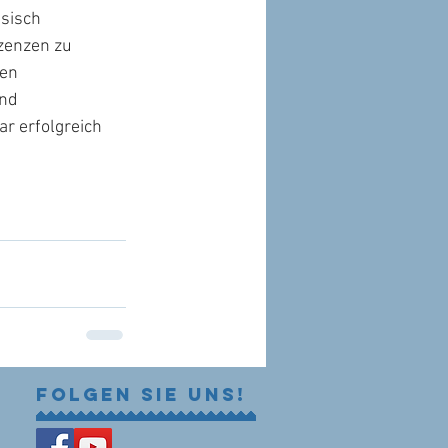
sisch 
zenzen zu 
en 
nd 
 erfolgreich 
Folgen Sie uns!