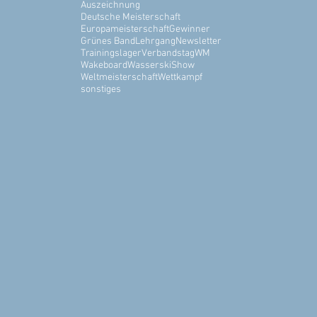
Auszeichnung
Deutsche Meisterschaft
Europameisterschaft
Gewinner
Grünes Band
Lehrgang
Newsletter
Trainingslager
Verbandstag
WM
Wakeboard
WasserskiShow
Weltmeisterschaft
Wettkampf
sonstiges