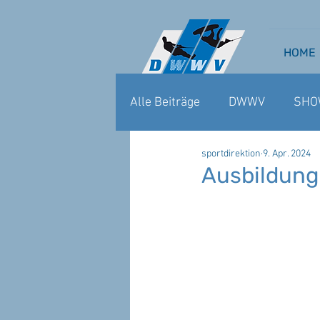
HOME
Alle Beiträge
DWWV
SHO
sportdirektion
9. Apr. 2024
WAKEBOARD CABLE
WA
Ausbildung 