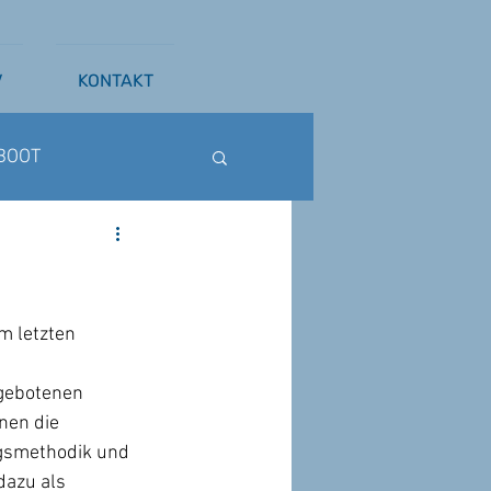
V
KONTAKT
BOOT
ß
WAKESURFEN
 letzten 
 gebotenen 
nen die 
gsmethodik und 
azu als 