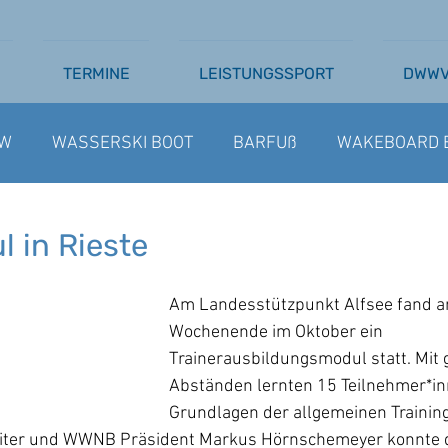
TERMINE
LEISTUNGSSPORT
DWW
W
WASSERSKI BOOT
BARFUß
WAKEBOARD 
SSERSKI SEILBAHN
AUSSCHREIBUNGEN
BARFU
 in Rieste
Am Landesstützpunkt Alfsee fand am
Wochenende im Oktober ein 
Trainerausbildungsmodul statt. Mit
Abständen lernten 15 Teilnehmer*in
Grundlagen der allgemeinen Trainin
eiter und WWNB Präsident Markus Hörnschemeyer konnte d