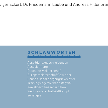
iger Eckert, Dr. Friedemann Laube und Andreas Hillenbra
Schlagwörter
Ausbildung
Ausschreibungen
Auszeichnung
Deutsche Meisterschaft
Europameisterschaft
Gewinner
Grünes Band
Lehrgang
Newsletter
Trainingslager
Verbandstag
WM
Wakeboard
WasserskiShow
Weltmeisterschaft
Wettkampf
sonstiges