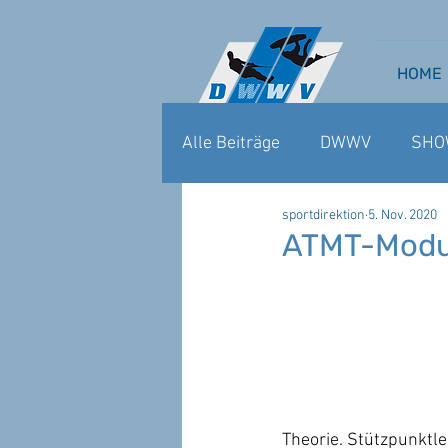
HOME
Alle Beiträge
DWWV
SHO
sportdirektion
5. Nov. 2020
WAKEBOARD CABLE
WA
ATMT-Modul
Theorie. Stützpunktl