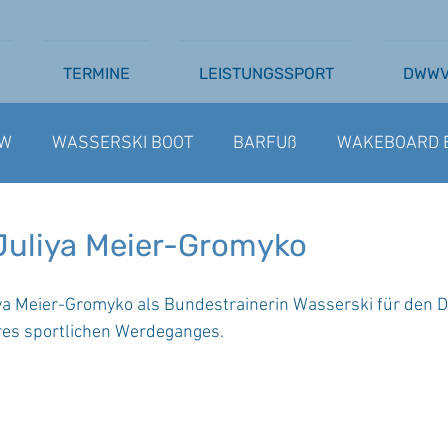
TERMINE
LEISTUNGSSPORT
DWW
W
WASSERSKI BOOT
BARFUß
WAKEBOARD 
SSERSKI SEILBAHN
AUSSCHREIBUNGEN
BARFU
 Juliya Meier-Gromyko
iya Meier-Gromyko als Bundestrainerin Wasserski für den D
hres sportlichen Werdeganges.