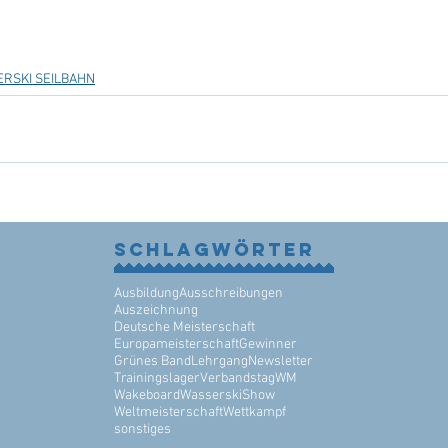
RSKI SEILBAHN
Schlagwörter
Ausbildung
Ausschreibungen
Auszeichnung
Deutsche Meisterschaft
Europameisterschaft
Gewinner
Grünes Band
Lehrgang
Newsletter
Trainingslager
Verbandstag
WM
Wakeboard
WasserskiShow
Weltmeisterschaft
Wettkampf
sonstiges