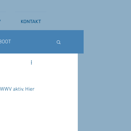
V
KONTAKT
BOOT
ß
WAKESURFEN
WWV aktiv. Hier 