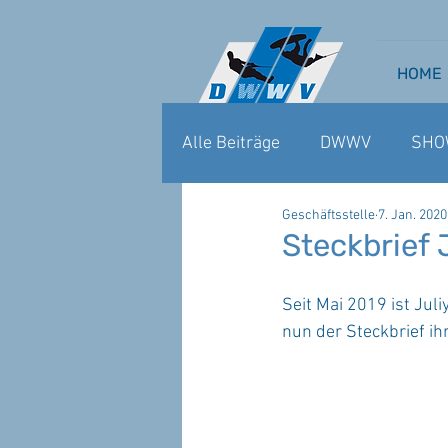
HOME
Alle Beiträge
DWWV
SHO
Geschäftsstelle
7. Jan. 2020
WAKEBOARD CABLE
WA
Steckbrief
Seit Mai 2019 ist Jul
nun der Steckbrief i