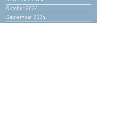
Oktober 2024
September 2024
August 2024
Juli 2024
Juni 2024
Mai 2024
April 2024
März 2024
Februar 2024
Januar 2024
November 2023
Oktober 2023
September 2023
August 2023
Juli 2023