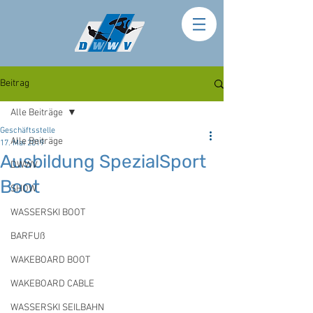
Beitrag
Alle Beiträge
Geschäftsstelle
Alle Beiträge
17. Mai 2019
Ausbildung SpezialSport
DWWV
Boot
SHOW
WASSERSKI BOOT
BARFUß
WAKEBOARD BOOT
WAKEBOARD CABLE
WASSERSKI SEILBAHN