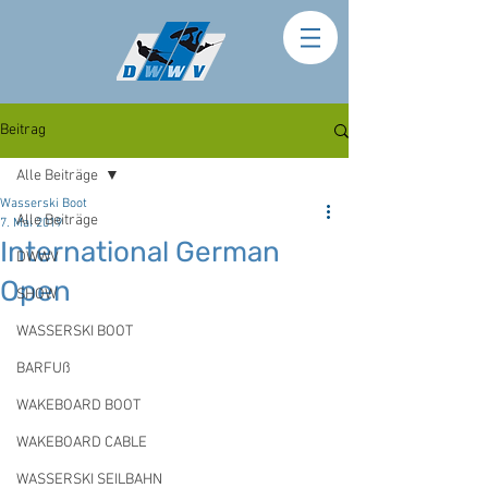
Beitrag
Alle Beiträge
Wasserski Boot
Alle Beiträge
7. Mai 2019
International German
DWWV
Open
SHOW
WASSERSKI BOOT
BARFUß
WAKEBOARD BOOT
WAKEBOARD CABLE
WASSERSKI SEILBAHN