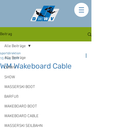
Beitrag
Alle Beiträge
sportdirektion
Alle Beiträge
10. Feb. 2019
WM Wakeboard Cable
DWWV
SHOW
WASSERSKI BOOT
BARFUß
WAKEBOARD BOOT
WAKEBOARD CABLE
WASSERSKI SEILBAHN