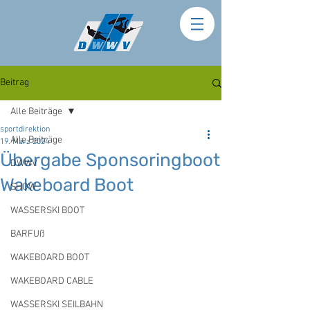
Beitrag
Alle Beiträge
sportdirektion
Alle Beiträge
19. März 2024
Übergabe Sponsoringboot
DWWV
Wakeboard Boot
SHOW
WASSERSKI BOOT
BARFUß
WAKEBOARD BOOT
WAKEBOARD CABLE
WASSERSKI SEILBAHN