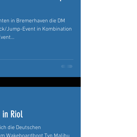
nten in Bremerhaven die DM
ick/Jump-Event in Kombination
ent...
in Riol
ich die Deutschen
eboardboot Typ Malibu