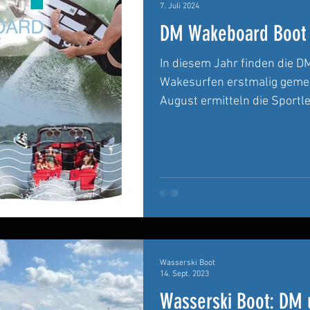
7. Juli 2024
DM Wakeboard Boot
In diesem Jahr finden die 
Wakesurfen erstmalig gemei
August ermitteln die Sportler
Wasserski Boot
14. Sept. 2023
Wasserski Boot: DM 