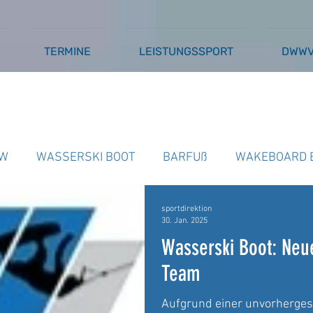
TERMINE
LEISTUNGSSPORT
DWW
W
WASSERSKI BOOT
BARFUß
WAKEBOARD 
sportdirektion
SSERSKI SEILBAHN
AUSSCHREIBUNGEN
BARFU
30. Jan. 2025
Wasserski Boot: Neu
Team
Aufgrund einer unvorhergese