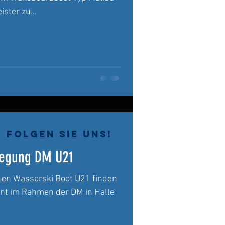
eister zu...
Folgen Sie uns!
legung DM U21
ten Wasserski Boot U21 finden
ant im Rahmen der DM in Halle