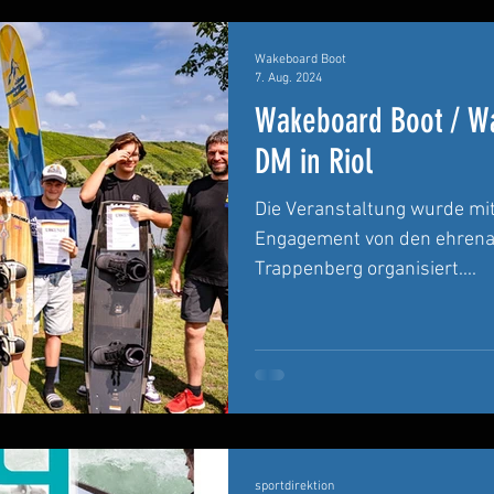
Wakeboard Boot
7. Aug. 2024
Wakeboard Boot / Wa
DM in Riol
Die Veranstaltung wurde mit
Engagement von den ehrena
Trappenberg organisiert....
sportdirektion