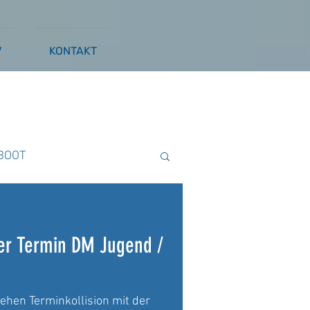
V
KONTAKT
BOOT
ß
WAKESURFEN
er Termin DM Jugend /
hen Terminkollision mit der