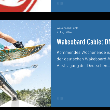
Wakeboard Cable
7. Aug. 2024
Wakeobard Cable: DM
Kommendes Wochenende ist e
der deutschen Wakeboard-We
Austragung der Deutschen..