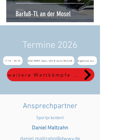
Barfuß-TL an der Mosel
Termine 2026
17.10. - 24.10.
2026 IWWF Open, U23 & Junior World Barefoot Water Ski Championships
Ergebnisse ausstehend
weitere Wettkämpfe sind im EMS zu finden
Ansprechpartner
Sportpräsident
Daniel Maltzahn
daniel.maltzahn@dwwv.de