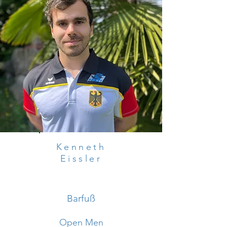
Kenneth
Eissler
Barfuß
Open Men