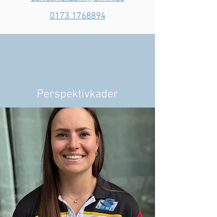
0173 1768894
Perspektivkader