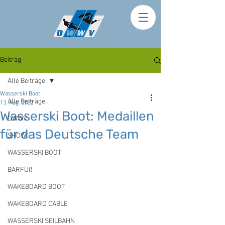
Beitrag
Alle Beiträge
Wasserski Boot
Alle Beiträge
13. Aug. 2022
Wasserski Boot: Medaillen
DWWV
für das Deutsche Team
SHOW
WASSERSKI BOOT
BARFUß
WAKEBOARD BOOT
WAKEBOARD CABLE
WASSERSKI SEILBAHN