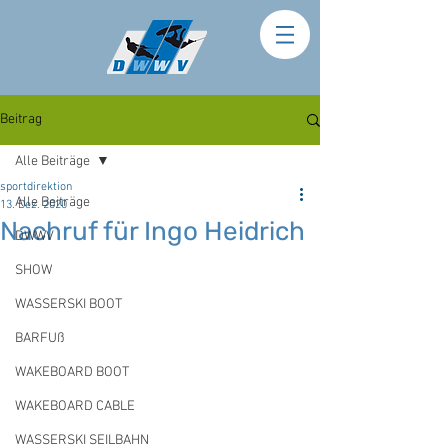
Beitrag
Alle Beiträge
sportdirektion
Alle Beiträge
13. Dez. 2020
Nachruf für Ingo Heidrich
DWWV
SHOW
WASSERSKI BOOT
BARFUß
WAKEBOARD BOOT
WAKEBOARD CABLE
WASSERSKI SEILBAHN