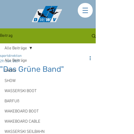
Beitrag
Alle Beiträge
sportdirektion
Alle Beiträge
29. Jan. 2021
"Das Grüne Band"
DWWV
SHOW
WASSERSKI BOOT
BARFUß
WAKEBOARD BOOT
WAKEBOARD CABLE
WASSERSKI SEILBAHN