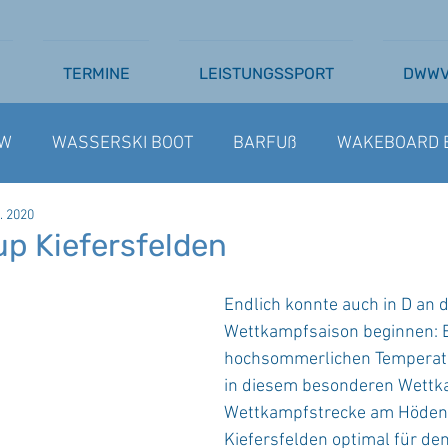
TERMINE
LEISTUNGSSPORT
DWW
W
WASSERSKI BOOT
BARFUß
WAKEBOARD 
. 2020
SSERSKI SEILBAHN
AUSSCHREIBUNGEN
BARFU
p Kiefersfelden
Endlich konnte auch in D an d
Wettkampfsaison beginnen: B
hochsommerlichen Temperat
in diesem besonderen Wettka
Wettkampfstrecke am Hödena
Kiefersfelden optimal für den