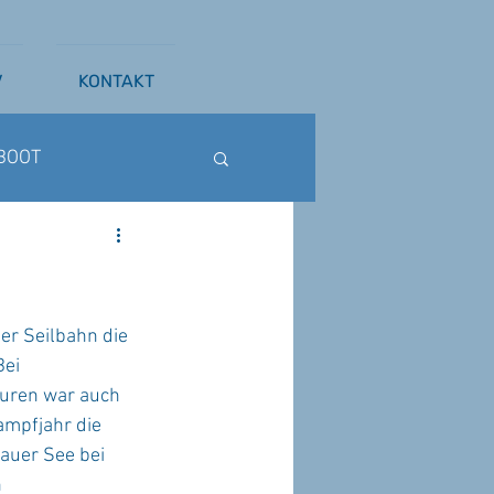
V
KONTAKT
BOOT
ß
WAKESURFEN
er Seilbahn die 
ei 
uren war auch 
mpfjahr die 
uer See bei 
 