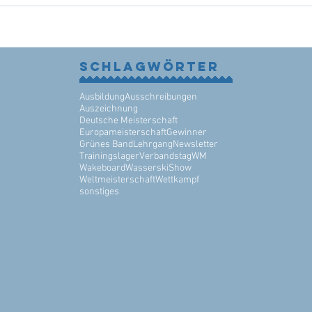
Schlagwörter
Ausbildung
Ausschreibungen
Auszeichnung
Deutsche Meisterschaft
Europameisterschaft
Gewinner
Grünes Band
Lehrgang
Newsletter
Trainingslager
Verbandstag
WM
Wakeboard
WasserskiShow
Weltmeisterschaft
Wettkampf
sonstiges