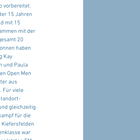
 vorbereitet.
ter 15 Jahren 
d mit 15 
sammen mit der 
gesamt 20 
wonnen haben 
g Kay 
n und Paula 
den Open Men 
er aus 
Für viele 
Standort-
d gleichzeitig 
ampf für die 
 Kiefersfelden 
renklasse war 