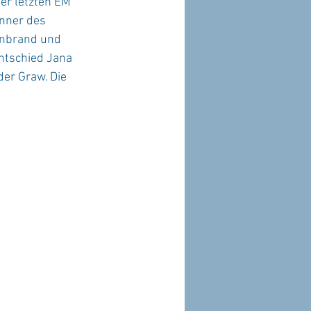
der letzten EM 
inner des 
enbrand und 
ntschied Jana 
er Graw. Die 