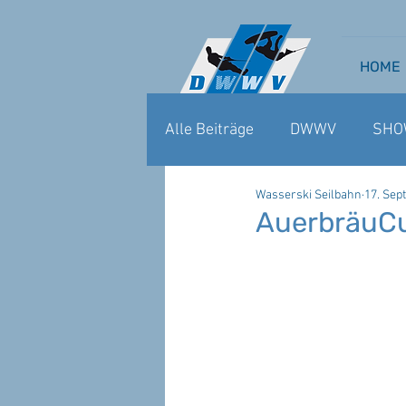
HOME
Alle Beiträge
DWWV
SHO
Wasserski Seilbahn
17. Sept
WAKEBOARD CABLE
WA
AuerbräuCu