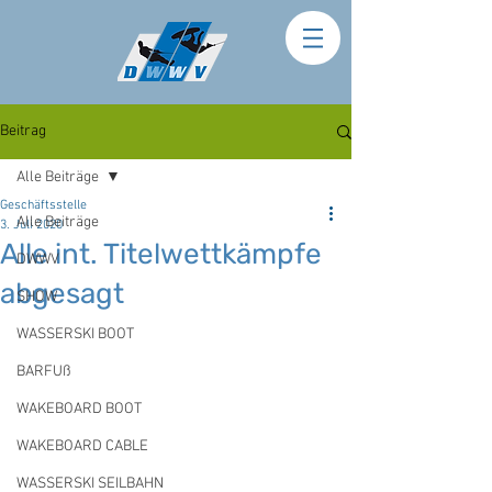
Beitrag
Alle Beiträge
Geschäftsstelle
Alle Beiträge
3. Juli 2020
Alle int. Titelwettkämpfe
DWWV
abgesagt
SHOW
WASSERSKI BOOT
BARFUß
WAKEBOARD BOOT
WAKEBOARD CABLE
WASSERSKI SEILBAHN