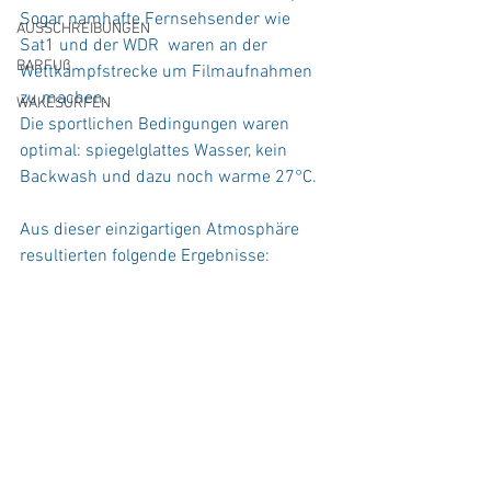
Sogar namhafte Fernsehsender wie 
AUSSCHREIBUNGEN
Sat1 und der WDR  waren an der 
BARFUß
Wettkampfstrecke um Filmaufnahmen 
zu machen.
WAKESURFEN
Die sportlichen Bedingungen waren 
optimal: spiegelglattes Wasser, kein 
Backwash und dazu noch warme 27°C.
Aus dieser einzigartigen Atmosphäre 
resultierten folgende Ergebnisse: 