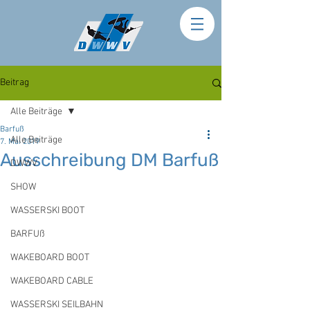
Beitrag
Alle Beiträge
Barfuß
Alle Beiträge
7. Mai 2019
Ausschreibung DM Barfuß
DWWV
SHOW
WASSERSKI BOOT
BARFUß
WAKEBOARD BOOT
WAKEBOARD CABLE
WASSERSKI SEILBAHN