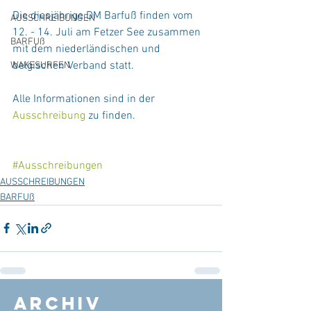
Die diesjährige DM Barfuß finden vom 
AUSSCHREIBUNGEN
12. - 14. Juli am Fetzer See zusammen 
BARFUß
mit dem niederländischen und 
belgischen Verband statt.
WAKESURFEN
Alle Informationen sind in der 
Ausschreibung
 zu finden.
#Ausschreibungen
AUSSCHREIBUNGEN
BARFUß
Archiv