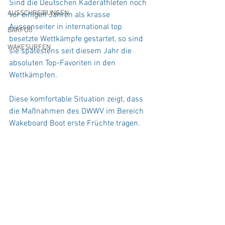
Sind die Deutschen Kaderathleten noch 
AUSSCHREIBUNGEN
vor einigen Jahren als krasse 
Aussenseiter in international top 
BARFUß
besetzte Wettkämpfe gestartet, so sind 
WAKESURFEN
sie spätestens seit diesem Jahr die 
absoluten Top-Favoriten in den 
Wettkämpfen.
Diese komfortable Situation zeigt, dass 
die Maßnahmen des DWWV im Bereich 
Wakeboard Boot erste Früchte tragen.